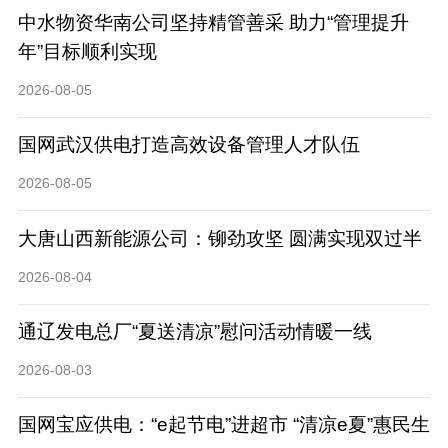
中水物资华南公司坚持精管善采 助力“管理提升
年”目标顺利实现
2026-08-05
国网武汉供电打造高效设备管理人才队伍
2026-08-05
大唐山西新能源公司：铆劲攻坚 圆满实现双过半
2026-08-04
通辽发电总厂“夏送清凉”慰问活动情暖一线
2026-08-03
国网宝应供电：“e起节电”进超市 “清凉e夏”惠民生