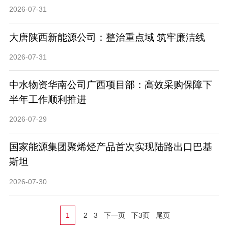
2026-07-31
大唐陕西新能源公司：整治重点域 筑牢廉洁线
2026-07-31
中水物资华南公司广西项目部：高效采购保障下
半年工作顺利推进
2026-07-29
国家能源集团聚烯烃产品首次实现陆路出口巴基
斯坦
2026-07-30
1
2
3
下一页
下3页
尾页