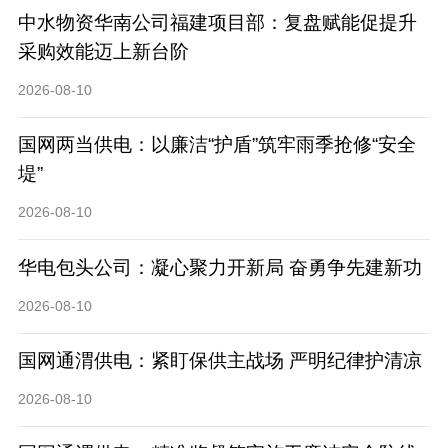
中水物资华南公司福建项目部：复盘赋能促提升
采购效能迈上新台阶
2026-08-10
国网两当供电：以廉洁“护盾”筑牢雨季抢修“安全
堤”
2026-08-10
华电包头公司：凝心聚力开新局 奋勇争先建新功
2026-08-10
国网通渭供电：紧盯保供主战场 严明纪律护清凉
2026-08-10