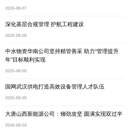
2026-08-07
深化基层合规管理 护航工程建设
2026-08-06
中水物资华南公司坚持精管善采 助力“管理提升
年”目标顺利实现
2026-08-05
国网武汉供电打造高效设备管理人才队伍
2026-08-05
大唐山西新能源公司：铆劲攻坚 圆满实现双过半
2026-08-04