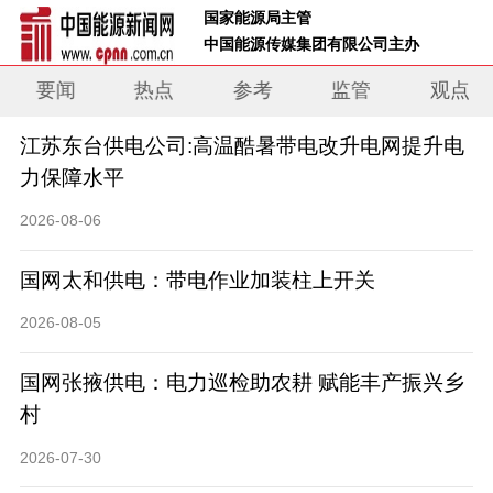
 国家能源局主管 
 中国能源传媒集团有限公司主办     
要闻
热点
参考
监管
观点
江苏东台供电公司:高温酷暑带电改升电网提升电
力保障水平
2026-08-06
国网太和供电：带电作业加装柱上开关
2026-08-05
国网张掖供电：电力巡检助农耕 赋能丰产振兴乡
村
2026-07-30