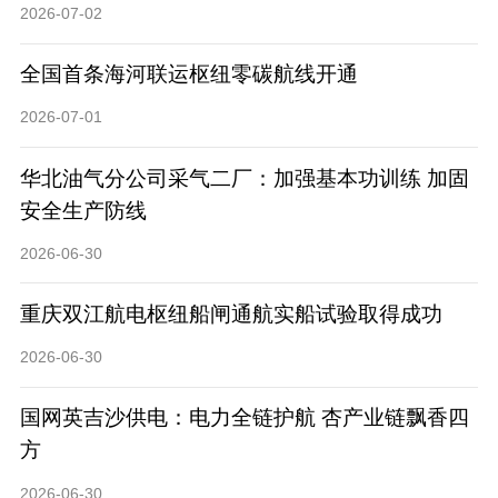
2026-07-02
全国首条海河联运枢纽零碳航线开通
2026-07-01
华北油气分公司采气二厂：加强基本功训练 加固
安全生产防线
2026-06-30
重庆双江航电枢纽船闸通航实船试验取得成功
2026-06-30
国网英吉沙供电：电力全链护航 杏产业链飘香四
方
2026-06-30