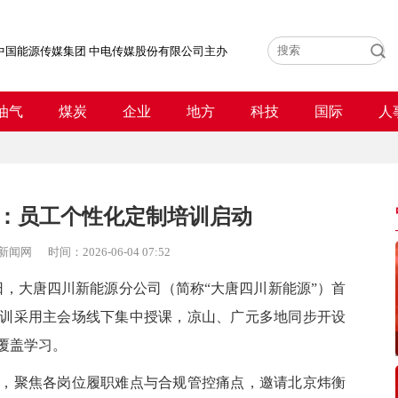
中国能源传媒集团 中电传媒股份有限公司主办
油气
煤炭
企业
地方
科技
国际
人
：员工个性化定制培训启动
新闻网
时间：
2026-06-04 07:52
9日，大唐四川新能源分公司（
简称
“大唐四川新能源”）首
训采用主会场线下集中授课，凉山、广元多地同步开设
覆盖学习。
聚焦各岗位履职难点与合规管控痛点，邀请北京炜衡