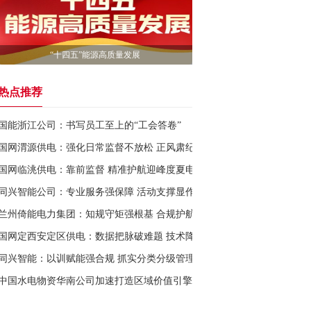
“十四五”能源高质量发展
热点推荐
国能浙江公司：书写员工至上的“工会答卷”
国网渭源供电：强化日常监督不放松 正风肃纪护航新征程
国网临洮供电：靠前监督 精准护航迎峰度夏电力“满格”
同兴智能公司：专业服务强保障 活动支撑显作为
兰州倚能电力集团：知规守矩强根基 合规护航促发展
国网定西安定区供电：数据把脉破难题 技术降损显成效
同兴智能：以训赋能强合规 抓实分类分级管理
中国水电物资华南公司加速打造区域价值引擎