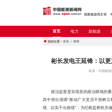
国家能源局主管
首页
电力
新能源
您的位置 >
首页
->
管理
彬长发电王延锋：以更
来源：
中国能源
政治监督是实现党的政治路线的重要
其中突出强调“推动广大党员干部树立
绩、以实干出政绩”，为纪检监察机关