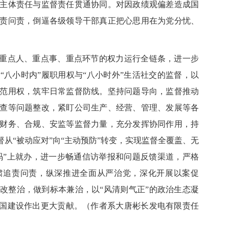
主体责任与监督责任贯通协同。对因政绩观偏差造成国
责问责，倒逼各级领导干部真正把心思用在为党分忧、
重点人、重点事、重点环节的权力运行全链条，进一步
“八小时内”履职用权与“八小时外”生活社交的监督，以
范用权，筑牢日常监督防线。坚持问题导向，监督推动
查等问题整改，紧盯公司生产、经营、管理、发展等各
财务、合规、安监等监督力量，充分发挥协同作用，持
督从“被动应对”向“主动预防”转变，实现监督全覆盖、无
“码”上就办，进一步畅通信访举报和问题反馈渠道，严格
肃追责问责，纵深推进全面从严治党，深化开展以案促
改整治，做到标本兼治，以“风清则气正”的政治生态凝
强国建设作出更大贡献。
（作者系大唐彬长发电有限责任