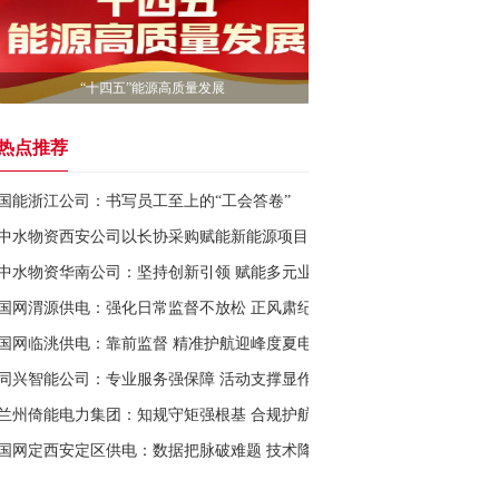
“十四五”能源高质量发展
热点推荐
国能浙江公司：书写员工至上的“工会答卷”
中水物资西安公司以长协采购赋能新能源项目建设
中水物资华南公司：坚持创新引领 赋能多元业务全线开花
国网渭源供电：强化日常监督不放松 正风肃纪护航新征程
国网临洮供电：靠前监督 精准护航迎峰度夏电力“满格”
同兴智能公司：专业服务强保障 活动支撑显作为
兰州倚能电力集团：知规守矩强根基 合规护航促发展
国网定西安定区供电：数据把脉破难题 技术降损显成效