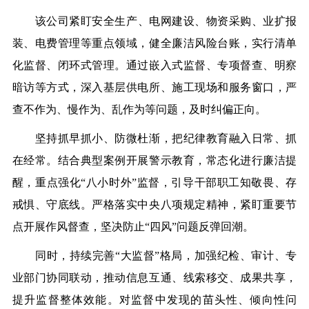
该
公司紧盯安全生产、电网建设、物资采购、业扩报
装、电费管理等重点领域，健全廉洁
风险台
账，实行清单
化监督、闭环式管理。通过嵌入式监督、专项督查、明察
暗访等方式，深入基层供电所、施工现场和服务窗口，严
查不作为、慢作为、乱作为等问题，及时纠偏正向。
坚持抓早抓小、防微杜渐，把纪律教育融入日常、抓
在经常。结合典型案例开展警示教育，常态化进行廉洁提
醒，重点强化“八小时外”监督，引导干部职工知敬畏、存
戒惧、守底线。严格落实中央八项规定精神，紧盯重要节
点开展作风督查，坚决防止“四风”问题反弹回潮。
同时，持续完善“大监督”格局，加强纪检、审计、专
业部门协同联动，推动信息互通、线索移交、成果共享，
提升监督整体效能。对监督中发现的苗头性、倾向性问