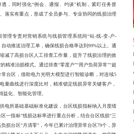
渗透，同时强化“例会、通报、约谈”机制，紧盯任务督
、落实有重点，形成了全员参与、专业协同的线损治理
管理专责对营销系
统与线损
管理系统间“站
-
线
-
变
-
户
-
，自动推送治理工单，确保线损合格率达到99%以上。通
缩减了高损台区人工排查工作量，提升了线损治理的效
”的精准治损模式。通过排查“零度户”“
用户负荷
异常”“超
控异常台区，借助电力光明大模型进行智能诊断，对连续5
电量曲线进行深度比对，精准锁定线损异常关键客户，
精益化、智能化管理。
电所基础基础标准化建设，台区线损指标纳入月度绩
台区一指标”线损达标率进行重点分析，结合台区线损“三
负损台区“月清零”，今年已累计治理异常台区79个，异