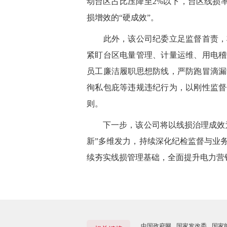
动台区占比压降至2%以下，台区线损率
损增效的“硬成效”。
此外，该公司纪委立足监督首责，将
紧盯台区电量管理、计量运维、用电稽
员工廉洁履职思想防线，严防跑冒滴漏
徇私包庇等违规违纪行为，以刚性监督
则。
下一步，该公司将以线损治理成效为
新”多维发力，持续深化纪检监督与业
续夯实线损管理基础，全面提升电力营
中国政府网
国家发改委
国家