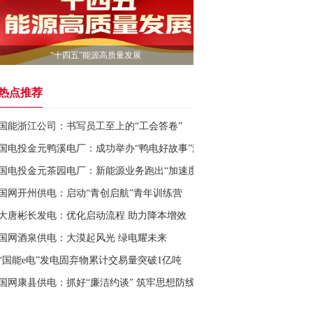
“十四五”能源高质量发展
热点推荐
国能浙江公司：书写员工至上的“工会答卷”
国电投金元鸭溪电厂：成功举办“鸭电好故事”演讲比赛
国电投金元茶园电厂：新能源业务跑出“加速度”
国网开州供电：启动“青创启航”青年训练营
大唐彬长发电：优化启动流程 助力降本增效
国网酒泉供电：大漠起风光 绿电耀未来
“国能e电”发电固弃物累计交易量突破1亿吨
国网康县供电：抓好“廉洁约谈” 筑牢思想防线