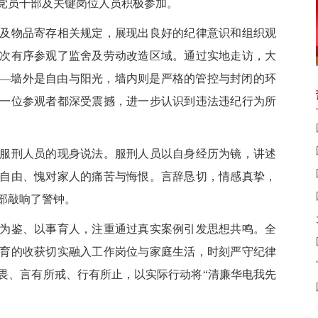
党员干部及关键岗位人员积极参加。
物品寄存相关规定，展现出良好的纪律意识和组织观
次有序参观了监舍及劳动改造区域。通过实地走访，大
—墙外是自由与阳光，墙内则是严格的管控与封闭的环
一位参观者都深受震撼，进一步认识到违法违纪行为所
刑人员的现身说法。服刑人员以自身经历为镜，讲述
自由、愧对家人的痛苦与悔恨。言辞恳切，情感真挚，
部敲响了警钟。
鉴、以事育人，注重通过真实案例引发思想共鸣。全
育的收获切实融入工作岗位与家庭生活，时刻严守纪律
畏、言有所戒、行有所止，以实际行动将“清廉华电我先