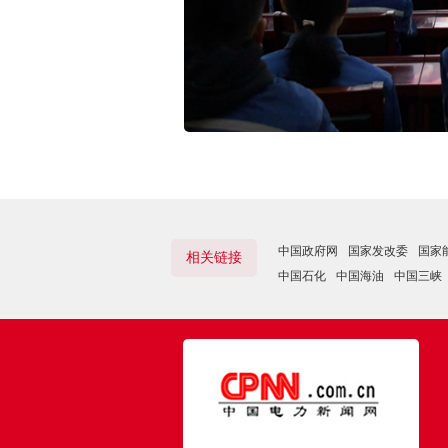
中国政府网
国家发改委
国家
相关链接
中国石化
中国海油
中国三峡