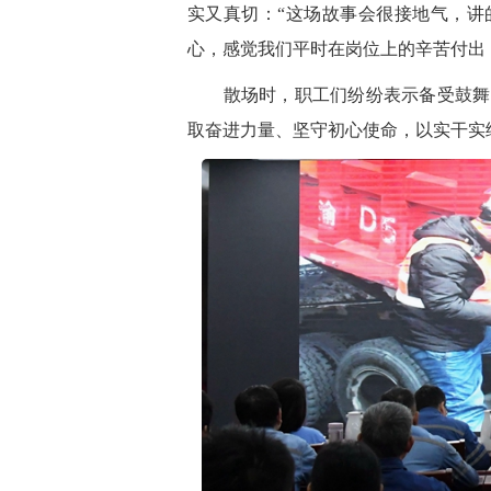
实又真切
：“
这场故事会很接地气，讲
心，感觉
我
们平时在岗位上的辛苦付出
散场时，职工们纷纷表示备受鼓舞
取奋进力量、坚守初心使命，以实干实