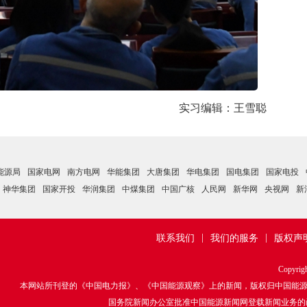
实习编辑：王雪聪
能源局
国家电网
南方电网
华能集团
大唐集团
华电集团
国电集团
国家电投
神华集团
国家开投
华润集团
中煤集团
中国广核
人民网
新华网
央视网
新
|
|
联系我们
我们的服务
版权声
Copyrig
本网站所刊登的《中国电力报》、《中国能源观察》上的新闻，版权归中国能
国务院新闻办公室批准中国能源新闻网登载新闻业务的函：国