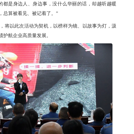
的都是身边人、身边事，没什么华丽的话，却越听越暖
，总算被看见、被记着了。
”
，将以此次
活动
为契机，以榜样为镜、以故事为灯，汲
绩护航企业高质量发展。