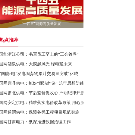
“十四五”能源高质量发展
热点推荐
国能浙江公司：书写员工至上的“工会答卷”
国网酒泉供电：大漠起风光 绿电耀未来
“国能e电”发电固弃物累计交易量突破1亿吨
国网康县供电：抓好“廉洁约谈” 筑牢思想防线
国网肃北供电：节后监督促收心 严明纪律开新局
国网安定供电：精准落实电价改革政策 用心服务光伏用户
国网通渭供电：保障各类工程项目规范实施
国网甘肃电力：纵深推进数据治理工作