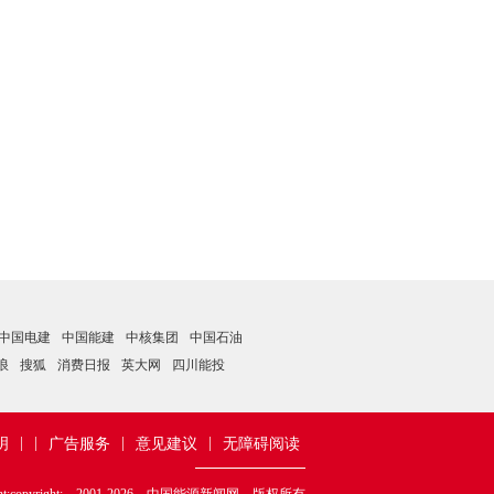
中国电建
中国能建
中核集团
中国石油
浪
搜狐
消费日报
英大网
四川能投
|
|
|
|
明
广告服务
意见建议
无障碍阅读
ht:copyright: 2001-
2026
中国能源新闻网 版权所有