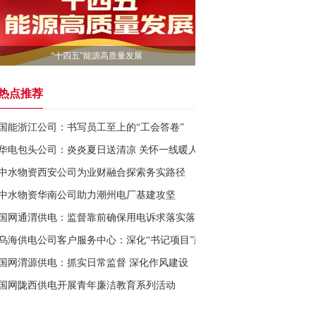
“十四五”能源高质量发展
热点推荐
国能浙江公司：书写员工至上的“工会答卷”
华电包头公司：炎炎夏日送清凉 关怀一线暖人心
中水物资西安公司为业财融合探索务实路径
中水物资华南公司助力潮州电厂基建攻坚
国网通渭供电：监督靠前确保用电诉求落实落地
乌海供电公司客户服务中心：深化“书记项目”建设 做好企业身边人
国网渭源供电：抓实日常监督 深化作风建设
国网陇西供电开展青年廉洁教育系列活动