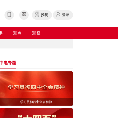
投稿
登录
事
观点
观察
中电专题
学习贯彻四中全会精神