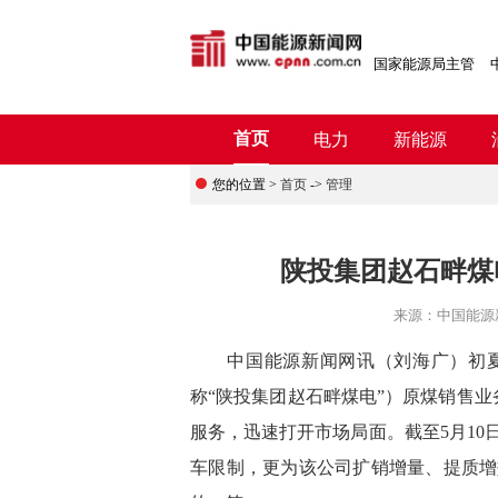
国家能源局主管
首页
电力
新能源
您的位置 >
首页
->
管理
陕投集团赵石畔煤
来源：
中国能源
中国能源新闻网讯
（刘海广）
初
称“陕投集团赵石畔煤电”）原煤销售
服务，迅速打开市场局面。截至5月10
车限制，更为该公司扩销增量、提质增