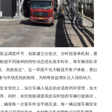
运调度环节，创新建立分批次、分时段派单机制，通
根据不同煤种的特性动态优化装车时长，将车辆排队等
装、高效发运”。这一举措不仅大幅提升客户体验，更以
参与市场竞拍的热情，为销售收益增长注入强劲动力。
全管控上，实行车辆入场后的全流程闭环管理，加大
序。同时，依托智能调度系统实时指挥车辆行驶路径，
，确保每一次装车作业平稳完成，每一辆运煤车辆安全