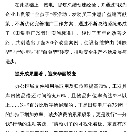
在此基础上，该电厂提炼总结创建经验，并通过
“我为
企业出良策”“金点子”等活动，发动员工集思广益建言献
策，不断优化完善推广工作方案，通过不断总结凝练形成
了《田集电厂7S管理实施标准》。经过了五年的改善之
路，共创造出了超200个改善案例，使设备维护由“消缺
型”向“预控型”和“自驱型”转变，推动安全生产不断发展与
进步。
提升成果显著，迎来华丽蜕变
办公区域文件和用品取用及归位率提高
70%，工器具
库房物品借还时间缩短60%，且物品归位率高达95%以
上……这些百分比数字所展现的，正是田集电厂在7S管理
的加持下增加效率、减少浪费的累累硕果，更是践
行“一分
钱”
行动的生动实践。“清晰明了的可视化看板、定置有序