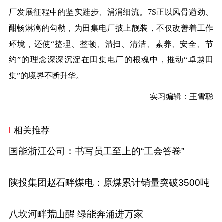
厂发展征程中的坚实跬步、涓涓细流。
7S正以风骨遒劲、
酣畅淋漓的勾勒，为田集电厂披上靓装，不仅改善着工作
环境，还使“整理、整顿、清扫、清洁、素养、安全、节
约”的理念深深沉淀在田集电厂的根魂中，推动“卓越田
集”的境界不断升华。
实习编辑：王雪聪
相关推荐
国能浙江公司：书写员工至上的“工会答卷”
陕投集团赵石畔煤电：原煤累计销量突破3500吨
八坎河畔荒山醒 绿能奔涌进万家