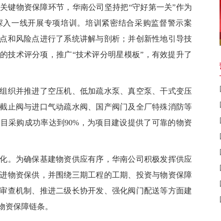
键物资保障环节，华南公司坚持把“守好第一关”作为
深入一线开展专项培训。培训紧密结合采购监督警示案
点和风险点进行了系统讲解与剖析；并创新性地引导技
的技术评分项，推广“技术评分明星模板”，有效提升了
织并推进了空压机、低加疏水泵、真空泵、干式变压
截止阀与进口气动疏水阀、国产阀门及全厂特殊消防等
目采购成功率达到90%，为项目建设提供了可靠的物资
。为确保基建物资供应有序，华南公司积极发挥供应
进物资保供，并围绕三期工程的工期、投资与物资保障
审查机制、推进二级长协开发、强化阀门配送等方面建
物资保障链条。