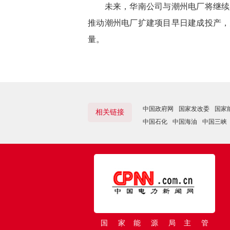
未来，华南公司与潮州电厂将继续加
推动潮州电厂扩建项目早日建成投产，
量。
中国政府网
国家发改委
国家
相关链接
中国石化
中国海油
中国三峡
国 家 能 源 局 主 管