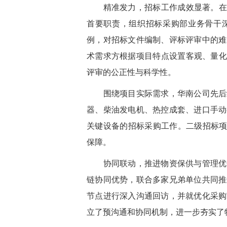
精准发力，招标工作成效显著。在关
首要职责，组织招标采购部业务骨干
例，对招标文件编制、评标评审中的难
术需求方根据项目特点设置客观、量化
评审的公正性与科学性。
围绕项目实际需求，华南公司先后组
器、柴油发电机、热控成套、进口手动
关键设备的招标采购工作。二级招标项
保障。
协同联动，推进物资保供与管理优化
链协同优势，联合多家兄弟单位共同推
节点进行深入沟通回访，并就优化采购
立了预沟通和协同机制，进一步夯实了