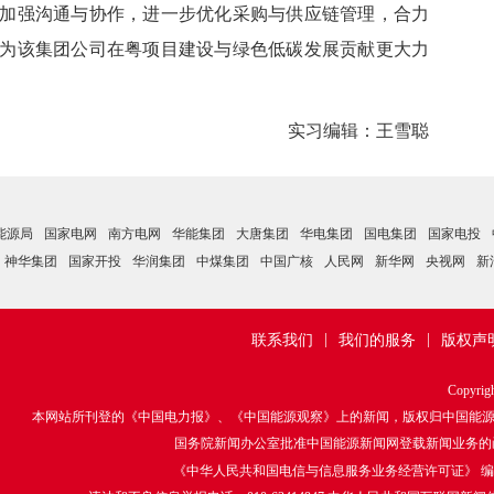
强沟通与协作，进一步优化采购与供应链管理，合力
为该集团公司在粤项目建设与绿色低碳发展贡献更大力
实习编辑：王雪聪
能源局
国家电网
南方电网
华能集团
大唐集团
华电集团
国电集团
国家电投
神华集团
国家开投
华润集团
中煤集团
中国广核
人民网
新华网
央视网
新
|
|
联系我们
我们的服务
版权声
Copyrig
本网站所刊登的《中国电力报》、《中国能源观察》上的新闻，版权归中国能
国务院新闻办公室批准中国能源新闻网登载新闻业务的函：国
《中华人民共和国电信与信息服务业务经营许可证》 编号：京ICP