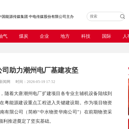
中国能源传媒集团 中电传媒股份有限公司主办
油气
煤炭
企业
地方
科技
国际
人
公司助力潮州电厂基建攻坚
新闻网
时间：
2026-05-19 17:52
，随着大唐潮州电厂扩建项目各专业主辅机设备陆续到
在粤能源建设重点工程进入关键建设期。作为项目物资
南有限公司（简称“中水物资华南公司”）在前期物资采
顺利推进奠定了坚实基础。