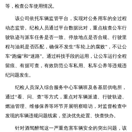
等，检查公车使用情况。
该公司依托车辆监管平台，实现对公务用车的全过程
动态监管。纪检人员通过平台数据比对，重点核查公车行
驶轨迹与派车任务是否一致、停放地点是否合规、行驶里
程与油耗是否匹配，确保不发生“车轮上的腐败”，不让公
车“跑偏”和“迷路”。通过科技手段的运用，让公车运行全程
留痕、有据可查，有效防范公车私用、私车公养等违规违
纪问题发生。
纪检人员深入综合服务中心车辆班及各基层供电所，
通过“看、问、查”等方式，重点对车辆派遣、行驶轨迹、
燃油管理、维修保养等环节开展明察暗访，对监督检查中
发现的车辆违规问题线索，坚决优先处置、快查快办。
针对酒驾醉驾这一严重危害车辆安全的突出问题，该