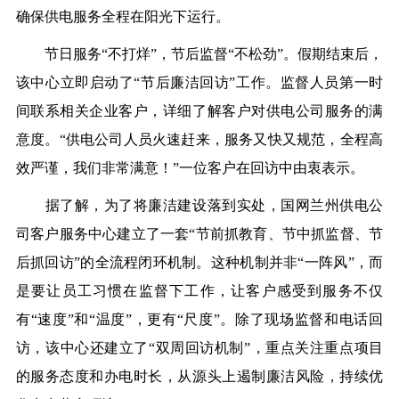
确保供电服务全程在阳光下运行。
节日服务“不打烊”，节后监督“不松劲”。假期结束后，
该中心立即启动了“节后廉洁回访”工作。监督人员第一时
间联系相关企业客户，详细了解客户对供电公司服务的满
意度。“供电公司人员火速赶来，服务又快又规范，全程高
效严谨，我们非常满意！”一位客户在回访中由衷表示。
据了解，为了将廉洁建设落到实处，国网兰州供电公
司客户服务中心建立了一套“节前抓教育、节中抓监督、节
后抓回访”的全流程闭环机制。这种机制并非“一阵风”，而
是要让员工习惯在监督下工作，让客户感受到服务不仅
有“速度”和“温度”，更有“尺度”。除了现场监督和电话回
访，该中心还建立了“双周回访机制”，重点关注重点项目
的服务态度和办电时长，从源头上遏制廉洁风险，持续优