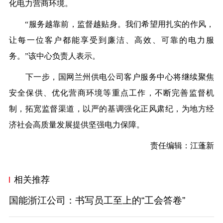
化电力营商环境。
“服务越靠前，监督越贴身。我们希望用扎实的作风，
让每一位客户都能享受到廉洁、高效、可靠的电力服
务。”该中心负责人表示。
下一步，国网兰州供电公司客户服务中心将继续聚焦
安全保供、优化营商环境等重点工作，不断完善监督机
制，拓宽监督渠道，以严的基调强化正风肃纪，为地方经
济社会高质量发展提供坚强电力保障。
责任编辑：
江蓬
新
相关推荐
国能浙江公司：书写员工至上的“工会答卷”