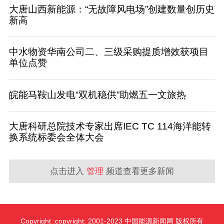
大唐山西新能源：“无故障风电场”创建数量创历史
新高
中水物资华南公司二、三级采购提质增效获项目
单位点赞
皖能马鞍山发电“双机稳供”助燃五一文旅热
大唐科研总院技术专家出席IEC TC 114海洋能转
换系统标委会全体大会
点击进入
管理
频道查看更多新闻
Copyright :copyright: 2001-2023 中国能源新闻网 版权所有