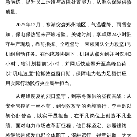
急演练，提升员工运维与故障处置能力，从源头保障供热
质量。
2025年12月，寒潮突袭郑州地区，气温骤降、雨雪交
加，保电保热迎来严峻考验。关键时刻，李卓辉24小时驻
守生产现场，靠前指挥、全程督导，带领团队全力攻坚1号
机组启动任务。在他统筹协调下，机组从点火到并网仅用3
小时，较计划提前1小时，并网后快速攀升至高峰负荷，
以“巩电速度”抢抓效益窗口期，保障电力热力足额供应，
用实际行动践行央企民生担当。
从迎峰度夏的烈日坚守，到寒冬保供的昼夜奋战；从
安全管控的一丝不苟，到创效攻坚的勇毅前行，李卓辉以
初心赴使命，以实干显担当，在平凡岗位上创造不凡业
绩。面对电力市场改革新征程，他目标坚定、步履铿锵，
将继续带领发电部全体职工，深耕运行、锐意进取，为大