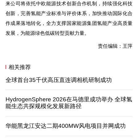
来公司将依托中欧能源技术创新合作机制，持续强化科技
创新，完善氢能产业标准与评价体系，加快推动国际化合
作成果落地转化，全力支撑国家能源集团氢能产业高质量
发展，为能源绿色低碳转型贡献力量。
责任编辑：王萍
相关推荐
全球首台35千伏高压直连调相机研制成功
HydrogenSphere 2026在马德里成功举办 全球氢
能生态共探规模化发展新路径
华能黑龙江安达二期400MW风电项目并网成功