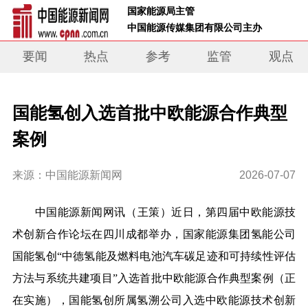
 国家能源局主管 
 中国能源传媒集团有限公司主办     
要闻
热点
参考
监管
观点
国能氢创入选首批中欧能源合作典型
案例
来源：中国能源新闻网
2026-07-07
中国能源新闻网讯
（王策）近
日，第四届中欧能源技
术创新合作论坛在四川成都举办，国家能源集团氢能公司
国能氢创“中德氢能及燃料电池汽车碳足迹和可持续性评估
方法与系统共建项目”入选首批中欧能源合作典型案例（正
在实施），国能氢创所属氢溯公司入选中欧能源技术创新