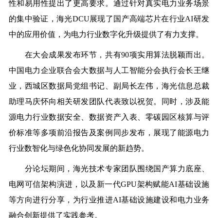
性和易用性提出了更高要求。通过针对真实电力业务场景
的集中验证，海光
DCU
展现了国产高端芯片在行业
AI
研发
中的应用价值，为电力行业数字化升级提供了有力支撑。
在大会成果发布环节，共有
90
项实用算法脱颖而出。
中国电力企业联合会大数据与人工智能分会执行会长王继
业，西城区数据局党组书记、副局长左伟，海光信息总裁
助理马庆怀向相关研发团队代表致以祝贺。同时，涉及能
源电力行业数据安全、数据资产入表、零碳园区核算与评
价标准等多项前沿报告及案例同步发布，展现了能源电力
行业数智化与绿色化协同发展的新趋势。
分论坛期间，海光技术专家团队围绕国产算力底座、
电网可信架构演进，以及新一代
GPU
架构赋能
AI
基础设施
等方向进行分享，为行业推进
AI
基础设施建设和电力业务
融合创新提供了实践参考。