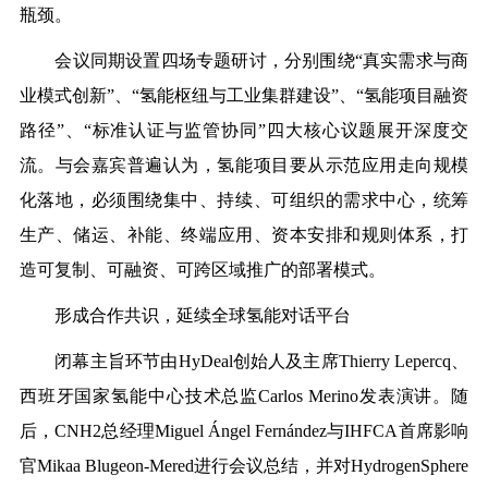
瓶颈。
会议同期设置四场专题研讨，分别围绕“真实需求与商
业模式创新”、“氢能枢纽与工业集群建设”、“氢能项目融资
路径”、“标准认证与监管协同”四大核心议题展开深度交
流。与会嘉宾普遍认为，氢能项目要从示范应用走向规模
化落地，必须围绕集中、持续、可组织的需求中心，
统筹
生产、储运、补能、
终端
应用、资本安排和规则体系，打
造可复制、可融资、可跨区域推广的部署模式。
形成合作共识，延续全球氢能对话平台
闭幕主旨环节由HyDeal创始人及主席Thierry Lepercq、
西班牙国家氢能中心技术总监Carlos Merino发表演讲。随
后，CNH2总经理Miguel Ángel Fernández与IHFCA首席影响
官Mikaa Blugeon-Mered进行会议总结，并对HydrogenSphere