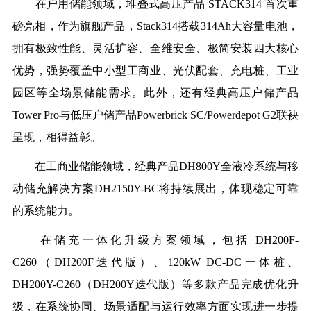
在户用储能领域，
堆叠式高压产品 STACK314 首次重
磅亮相，作为旗舰产品，Stack314搭载314Ah大容量电池，
拥有极致性能、灵活扩容、全维安全、极简安装四大核心
优势，强势覆盖中小型工商业、光伏配套、充电桩、工业
园区等全场景储能需求。此外，还有经典高压户储产品
Tower Pro与低压户储产品Powerbrick SC/Powerdepot G2联袂
呈现，相得益彰。
在工商业储能领域，
经典产品DH800Y全液冷系统与移
动储充解决方案DH2150Y-BC将持续展出，体现稳定可靠
的系统能力。
在储充一体化升级方案领域，
包括 DH200F-
C260（DH200F迭代版）、120kW DC-DC一体桩、
DH200Y-C260（DH200Y迭代版）等多款产品完成优化升
级，在系统协同、场景适配与运行效率方面实现进一步提