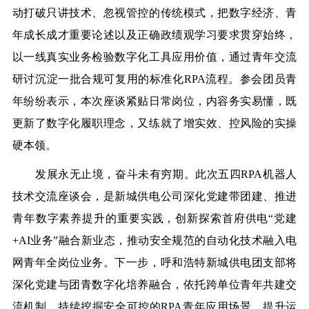
动打破只讲技术、忽视管控的传统模式，把数字经济、青
年成长成才重要论述以及正确政绩观学
习
要求贯穿始终，
以一线真实业务检验数字化工具应用价值，通过青年交流
研讨沉淀一批合规可复用的标准化RPA流程。参会团员青
年纷纷表示，本次座谈紧贴日常岗位，内容务实易懂，既
更新了数字化履职理念，又练就了增实效、控风险的实操
硬本领。
发展永无止境，奋斗未有穷期。此次五四RPA机器人
技术交流座谈会，是新城供电公司深化党建带团建、推进
青年数字素养提升的重要实践，创新探索首府供电“党建
+AI业务”融合新业态，推动安全规范的自动化技术融入电
网青年全岗位业务。下一步，
呼和浩特新城供电
团支部将
深化党建与团青数字化培养融合，依托跨单位青年共建交
流机制，持续挖掘安全可控的RPA青年应用场景，提升运