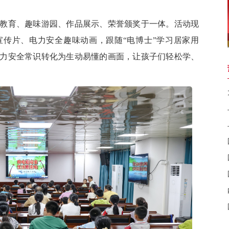
育、趣味游园、作品展示、荣誉颁奖于一体。活动现
传片、电力安全趣味动画，跟随“电博士”学习居家用
力安全常识转化为生动易懂的画面，让孩子们轻松学、