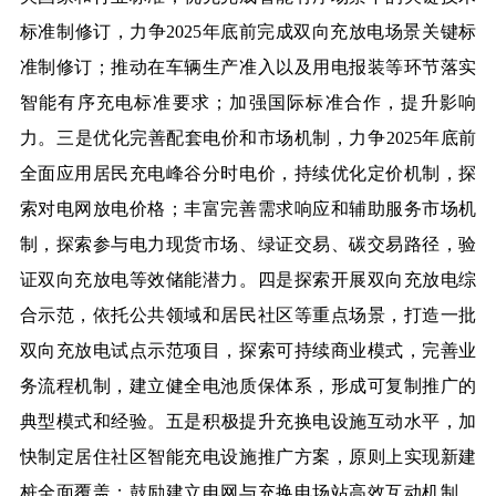
标准制修订，力争2025年底前完成双向充放电场景关键标
准制修订；推动在车辆生产准入以及用电报装等环节落实
智能有序充电标准要求；加强国际标准合作，提升影响
力。
三是优化完善配套电价和市场机制，
力争2025年底前
全面应用居民充电峰谷分时电价，持续优化定价机制，探
索对电网放电价格；丰富完善需求响应和辅助服务市场机
制，探索参与电力现货市场、绿证交易、碳交易路径，验
证双向充放电等效储能潜力。
四是探索开展双向充放电综
合示范，
依托公共领域和居民社区等重点场景，打造一批
双向充放电试点示范项目，探索可持续商业模式，完善业
务流程机制，建立健全电池质保体系，形成可复制推广的
典型模式和经验。
五是积极提升充换电设施互动水平，
加
快制定居住社区智能充电设施推广方案，原则上实现新建
桩全面覆盖；鼓励建立电网与充换电场站高效互动机制，