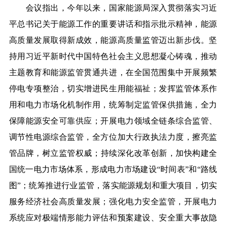
会议指出，今年以来，国家能源
局深入贯彻落实习近
平总书记关于能源工作的重要讲话和指示批示精神，能源
高质量发展取得新成效，能源高质量监管迈出新步伐
。坚
持用习近平新时代中国特色社会主义思想凝心铸魂，推动
主题教育和能源监管贯通共进，在全国范围集中开展频繁
停电专项整治，切实增进民生用能福祉；发挥监管体系作
用和电力市场化机制作用，统筹制定监管保供措施，全力
保障能源安全可靠供应；开展电力领域全链条综合监管、
调节性电源综合监管，全方位加大行政执法力度，擦亮监
管品牌，
树立监管权威
；
持续深化改革创新，加快构建全
国统一电力市场体系，
形成电力市场建设
“
时间表
”
和
“
路线
图
”
；统筹推进行业监管，
落实能源规划和重大项目，
切实
服务经济社会高质量发展；强化电力安全监管，开展电力
系统应对极端情形能力评估和预案建设、安全重大事故隐