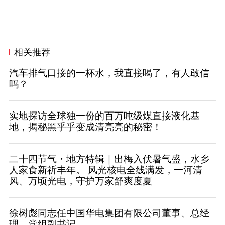
相关推荐
汽车排气口接的一杯水，我直接喝了，有人敢信
吗？
实地探访全球独一份的百万吨级煤直接液化基
地，揭秘黑乎乎变成清亮亮的秘密！
二十四节气・地方特辑｜出梅入伏暑气盛，水乡
人家食新祈丰年。 风光核电全线满发，一河清
风、万顷光电，守护万家舒爽度夏
徐树彪同志任中国华电集团有限公司董事、总经
理、党组副书记