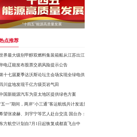
“十四五”能源高质量发展
热点推荐
世界最大级别甲醇双燃料集装箱船从江苏出江试航
华电辽能发布股票交易风险提示公告
第十七届夏季达沃斯论坛主会场实现全绿电供应
四川盆地发现千亿方级页岩气田
中国新能源汽车为亚太地区提供绿色方案
“五一”期间，两岸“小三通”客运航线共计发送旅客约3.29万人次，同比增长1
希望张凌赫、刘宇宁等艺人赴台交流 国台办：支持！
东方航空计划自7月1日起恢复成都直飞台中