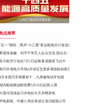
“十四五”能源高质量发展
热点推荐
“五一”期间，两岸“小三通”客运航线共计发送旅客约3.29万人次，同比增长1
希望张凌赫、刘宇宁等艺人赴台交流 国台办：支持！
东方航空计划自7月1日起恢复成都直飞台中
南方区域电力市场4月绿证交易多项指标创新高
4月全国汽车销量前十，九席被电动车包揽
国内航线燃油附加费5月16日起再上调
大渡河流域金川水电站今天并网发电
华电新能、中建八局合资成立清洁能源公司