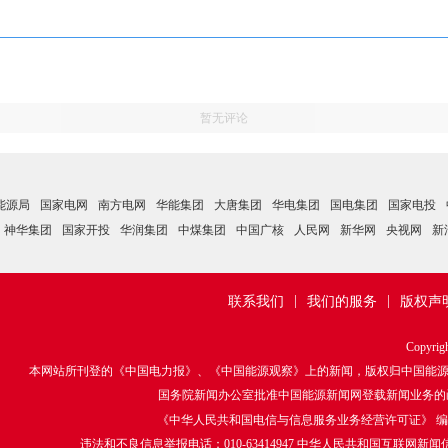
暂无评论
能源局
国家电网
南方电网
华能集团
大唐集团
华电集团
国电集团
国家电投
神华集团
国家开投
华润集团
中煤集团
中国广核
人民网
新华网
央视网
新
|
|
联系我们
我们的服务
版权声
Copyrig
本网站所刊登的《中国电力报》、《中国能源观察》上的新闻，版权归中国能
国务院新闻办公室批准中国能源新闻网登载新闻业务的函：国
《中华人民共和国电信与信息服务业务经营许可证》 编号：京ICP
违法和不良信息举报电话：010-63414947 中华人民共和国互联网新闻信息