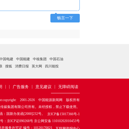
畅言一下
中国电建
中国能建
中核集团
中国石油
浪
搜狐
消费日报
英大网
四川能投
|
|
|
|
明
广告服务
意见建议
无障碍阅读
ht:copyright: 2001-
2026
中国能源新闻网 版权所有
源传媒集团有限公司所有。未经授权，禁止下载使用。
新办发函[2000]232号。
京ICP备15017366号-1
证090268号 京公网安备 11010202010453号
服务许可证 编号：10120170021
互联网举报中心