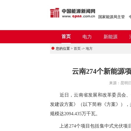
国家能源局主管
首页
电力
新能源
您的位置 >
首页
->
地方
云南274个新能源
来源：
​昆明
近日，云南省发展和改革委员会、云南
发建设方案》（以下简称《方案》），共
规模达2094.435万千瓦。
上述274个项目包括集中式光伏项目11