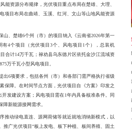
阳能与风能资源分布规律，光伏项目重点布局在楚雄、大理、
电项目布局在曲靖、玉溪、红河、文山等山地风能资源
、楚雄6个州（市）的项目纳入《云南省2026年第一
有4个项目（光伏项目3个、风电项目1个），总装机
伏项目合计14万千瓦；禄劝县乌东德片区依托金沙江流域资
875万千瓦小型风电项目。
出6项要求，包括各州（市）和各部门需严格执行省级
素保障。在时间节点方面，光伏项目自《方案》印发之
出开发建设方案；风电项目需在1年内具备核准条件。同
保障新能源接网需求。
推动绿电直连、源网荷储等就近就地消纳新模式，以
。推广光伏项目“板上发电、板下种植、板间养殖、固土