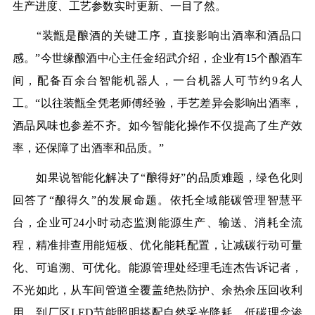
生产进度、工艺参数实时更新、一目了然。
“装甑是酿酒的关键工序，直接影响出酒率和酒品口
感。”今世缘酿酒中心主任金绍武介绍，企业有15个酿酒车
间，配备百余台智能机器人，一台机器人可节约9名人
工。“以往装甑全凭老师傅经验，手艺差异会影响出酒率，
酒品风味也参差不齐。如今智能化操作不仅提高了生产效
率，还保障了出酒率和品质。”
如果说智能化解决了“酿得好”的品质难题，绿色化则
回答了“酿得久”的发展命题。依托全域能碳管理智慧平
台，企业可24小时动态监测能源生产、输送、消耗全流
程，精准排查用能短板、优化能耗配置，让减碳行动可量
化、可追溯、可优化。能源管理处经理毛连杰告诉记者，
不光如此，从车间管道全覆盖绝热防护、余热余压回收利
用，到厂区LED节能照明搭配自然采光降耗，低碳理念渗