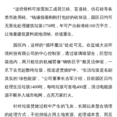
“这些骨料可按需加工成荷兰砖、盲道砖、仿石砖等各
类市政用砖。”钱缘指着刚刚打包好的砖块说，园区日均可
无害化处理建筑垃圾1750吨，年可产出标准砖100万平方，
让海量建筑废料就地消纳、价值重生。
园区内，这样的“循环魔法”处处可见。在盐城大吉环
境科技有限公司的中心控制室，透过玻璃墙望去，巨型垃
圾池内，两只粗壮的机械臂像“钢铁巨手”般灵活伸缩，一
爪下去兜起数吨垃圾，投送进焚烧炉中。“生活垃圾是名副
其实的‘绿色能源’。”公司董事长吉军介绍，目前园区日均
处理生活垃圾1400吨，每吨垃圾可发电400度，清洁电能源
源不断并入城市电网，点亮万家灯火。
针对垃圾焚烧过程中产生的飞灰，长期以来螯合填埋
的处理方式，不但持续占用土地资源、处理成本贵、而且