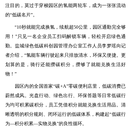
注目的，莫过于穿梭园区的氢能两轮车，成为一张张流动
的“低碳名片”。
“10秒就能完成换氢，续航超50公里，园区通勤完全够
用！”只见一名企业员工扫码解锁车辆，轻松开启绿色通
勤。盐城绿色低碳科创园管理办公室工作人员李梦瑶向记
者介绍，“氢能车辆行驶起来只排放清水，环保又便捷。更
划算的是，骑行还能攒碳积分，攒够了就能兑换生活好
物！”
园区内的全国首家“碳+A”零碳便利店里，低碳消费已
蔚然成风。光盘行动、绿色出行、环保答题等日常低碳行
为均可积累碳积分，员工凭借积分就能兑换生活用品。清
晰透明的积分规则、闭环运行的低碳体系，构建起“低碳行
为—积分积累—实物兑换”的良性循环。