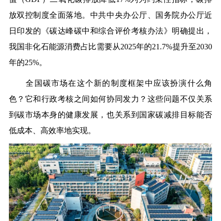
放双控制度全面落地。中共中央办公厅、国务院办公厅近
日印发的《碳达峰碳中和综合评价考核办法》明确提出，
我国非化石能源消费占比需要从2025年的21.7%提升至2030
年的25%。
全国碳市场在这个新的制度框架中应该扮演什么角
色？它和行政考核之间如何协同发力？这些问题不仅关系
到碳市场本身的健康发展，也关系到国家碳减排目标能否
低成本、高效率地实现。