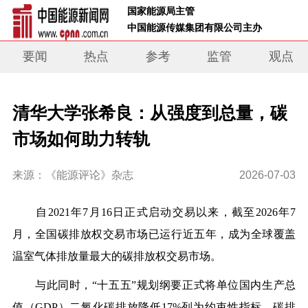
 国家能源局主管 
 中国能源传媒集团有限公司主办     
要闻
热点
参考
监管
观点
清华大学张希良：从强度到总量，碳
市场如何助力转轨
来源：《能源评论》杂志
2026-07-03
自2021年7月16日正式启动交易以来，截至2026年7
月，全国碳排放权交易市场已运行‌近五年，成为全球覆盖
温室气体排放量最大的碳排放权交易市场
。
与此同时，“十五五”规划纲要正式将单位国内生产总
值（GDP）二氧化碳排放降低17%列为约束性指标，碳排