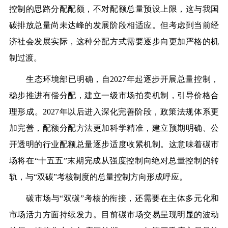
控制的思路分配配额，不对配额总量预设上限，这与我国
碳排放总量尚未达峰的发展阶段相适应。但考虑到当前经
济社会发展实际，这种分配方式需要逐步向更加严格的机
制过渡。
生态环境部已明确，自2027年起逐步开展总量控制，
稳步推进有偿分配，建立一级市场拍卖机制，引导价格合
理形成。2027年以后进入深化完善阶段，政策法规体系更
加完善，配额分配方法更加科学精准，建立预期明确、公
开透明的行业配额总量逐步适度收紧机制。这意味着碳市
场将在“十五五”末期完成从强度控制向绝对总量控制的转
轨，与“双碳”考核制度的总量控制方向形成呼应。
碳市场与“双碳”考核的衔接，还需要在主体多元化和
市场活力方面持续发力。目前碳市场交易呈现明显的波动