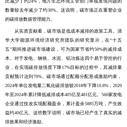
比减少了约24%，地方生态环境主管部门审核发现问题的
数量较去年减少了约30%。这说明，碳市场正在重塑企业
的碳排放数据管理能力。
从实质贡献看，碳市场是低成本减排的政策工具。清
华大学能源环境经济研究所团队的研究显示，在“十五
五”期间推进碳市场建设，可为国家节省约50%的减排成
本。对于发电、钢铁、水泥、铝冶炼这四个易于管控的行
业，在实现碳排放强度下降17%目标的过程中，其减排量
贡献预计达到70%。碳市场通过配额分配形成激励约束，
2024年单位发电量二氧化碳排放较2018年下降10.8%，2020
年至2024年累计降低减排成本405亿至481亿元。560家发电
企业通过技改实现配额盈余，累计盈余5885万吨，产生效
益约40亿元。这些数字说明，碳市场已经产生了真实的减
排效果和经济激励。