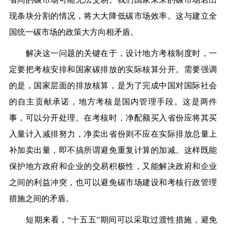
现条块分割的情况，将大大降低碳市场效率。这与建立全
国统一碳市场的政策大方向相矛盾。
解决这一问题的关键在于，设计地方考核制度时，一
定要把考核安排和国家碳排放的实际核算分开。需要强调
的是，国家层面的排放核算，是为了完成中国对国际社会
的自主贡献承诺，地方考核是国内管理手段。这是两件
事，可以分开处理。在考核时，净配额买入省份应将其买
入量计入减排努力，净卖出省份则不应在实际排放总量上
补加卖出量，即不搞所谓避免重复计算的加减。这样既能
保护地方政府和企业的交易积极性，又能解决政府和企业
之间的利益冲突，也可以避免碳市场建设和考核行政管理
措施之间的矛盾。
短期来看，“十五五”期间可以采取过渡性措施，避免