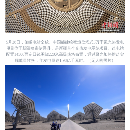
5月28日，俯瞰电站全貌。中国能建哈密熔盐塔式5万千瓦光热发电
项目位于新疆哈密伊吾县，是新疆首个光热发电示范项目。该电站
配置14500面定日镜围绕220米高吸热塔布置，通过聚光加热熔盐实
现能量转换，年发电量达1.98亿千瓦时。（无人机照片）