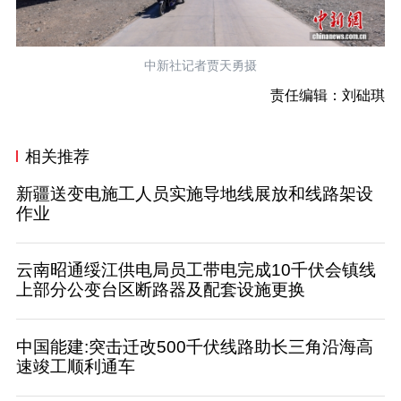
中新社记者贾天勇摄
责任编辑：刘础琪
相关推荐
新疆送变电施工人员实施导地线展放和线路架设
作业
云南昭通绥江供电局员工带电完成10千伏会镇线
上部分公变台区断路器及配套设施更换
中国能建:突击迁改500千伏线路助长三角沿海高
速竣工顺利通车