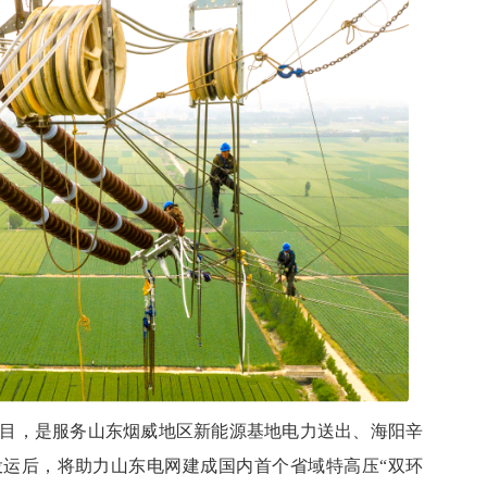
，是服务山东烟威地区新能源基地电力送出、海阳辛
运后，将助力山东电网建成国内首个省域特高压“双环