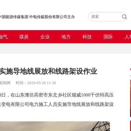
中国能源传媒集团 中电传媒股份有限公司主办
油气
煤炭
企业
地方
科技
国际
人
实施导地线展放和线路架设作业
新闻网
时间：
2026-05-28 11:30
28日，在山东潍坊高密市东北乡社区烟威1000千伏特高压
送变电有限公司电力施工人员实施导地线展放和线路架设