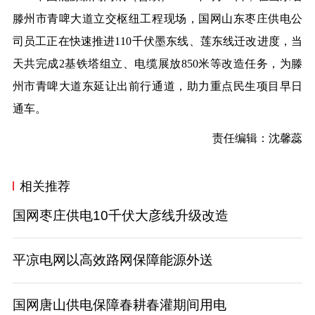
滕州市青啤大道立交枢纽工程现场，国网山东枣庄供电公
司员工正在快速推进110千伏墨东线、莲东线迁改进度，当
天共完成2基铁塔组立、电缆展放850米等改造任务，为滕
州市青啤大道东延让出前行通道，助力重点民生项目早日
通车。
责任编辑：沈馨蕊
相关推荐
国网枣庄供电10千伏大彦线升级改造
平凉电网以高效路网保障能源外送
国网唐山供电保障春耕春灌期间用电