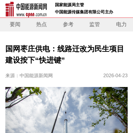
 国家能源局主管 
 中国能源传媒集团有限公司主办     
要闻
热点
参考
监管
电力
国网枣庄供电：线路迁改为民生项目
建设按下“快进键”
来源：中国能源新闻网
2026-04-23